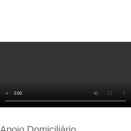
binocolo
red dot sight
Apoio Domiciliário